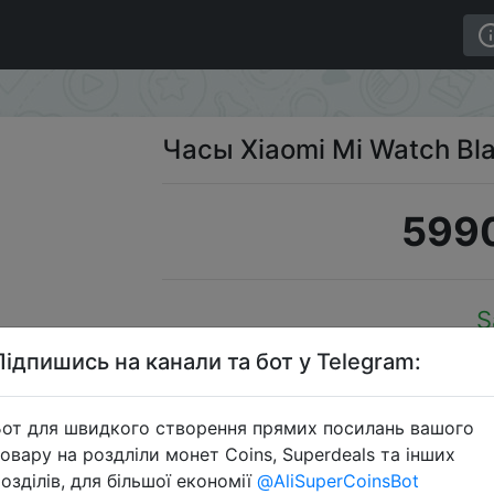
Часы Xiaomi Mi Watch Bl
5990
S
Підпишись на канали та бот у Telegram:
от для швидкого створення прямих посилань вашого
Перейти 
овару на роздліли монет Coins, Superdeals та інших
озділів, для більшої економії
@AliSuperCoinsBot