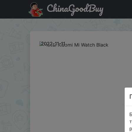
ChinaGoodBuy
Придбати по акціи Часы Xiaomi Mi Watch Black
2022-11-11
Б
т
р