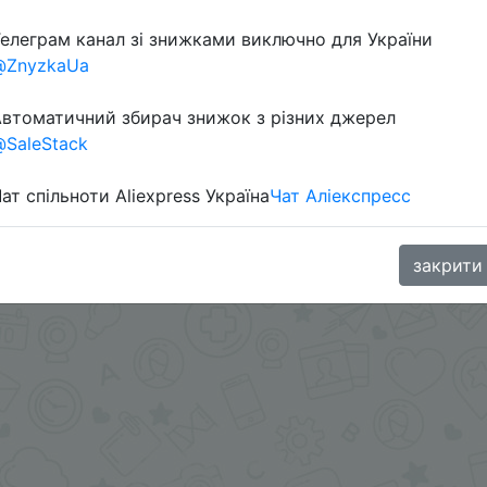
елеграм канал зі знижками виключно для України
.me/%2B8jHVizJO6XY3M2Qy
@ZnyzkaUa
втоматичний збирач знижок з різних джерел
SaleStack
ат спільноти Aliexpress Україна
Чат Аліекспресс
закрити