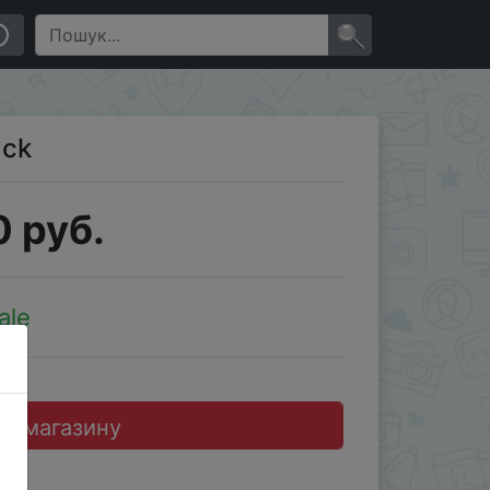
×
ack
 руб.
ale
до магазину