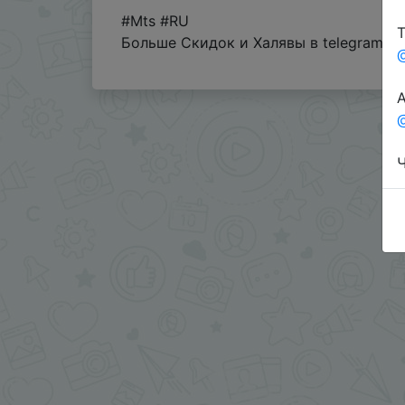
#Mts #RU
Т
Больше Скидок и Халявы в telegram
t
А
@
Ч