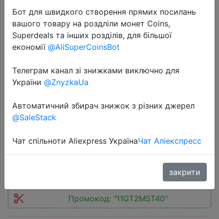
Бот для швидкого створення прямих посилань
вашого товару на роздліли монет Coins,
Superdeals та інших розділів, для більшої
економії
@AliSuperCoinsBot
2022-11-10
Телеграм канал зі знижками виключно для
realme GT 2 Master Explorer Edition
України
@ZnyzkaUa
Smartphone Snapdragon 8 Gen 1
Автоматичний збирач знижок з різних джерел
Plus 6.7'' 120Hz 5000mAh 100W
@SaleStack
realme GT2 Master Explorer
Чат спільноти Aliexpress Україна
Чат Аліекспресс
$499
закрити
Промокод:
"11GT2MST40"