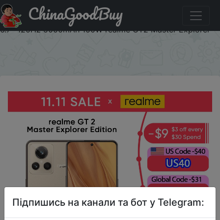
ChinaGoodBuy
Купити по знижці 11GT2MST40 realme GT 2 Master
Explorer Edition Smartphone Snapdragon 8 Gen 1 Plus
6.7'' 120Hz 5000mAh 100W realme GT2 Master Explorer
×
Підпишись на канали та бот у Telegram: