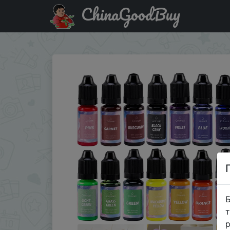
ChinaGoodBuy
Придбати по знижці Concentrated Liquid Candle Dye Aro
Б
т
р