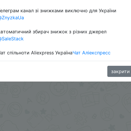
елеграм канал зі знижками виключно для України
@ZnyzkaUa
втоматичний збирач знижок з різних джерел
SaleStack
ат спільноти Aliexpress Україна
Чат Аліекспресс
.me/%2B8jHVizJO6XY3M2Qy
закрити