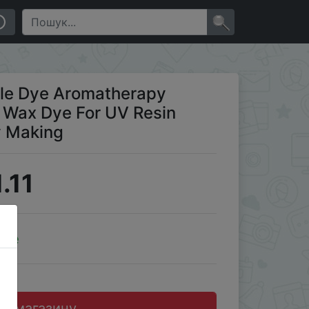
n Resin Pigment DIY Jewelry Making
×
dle Dye Aromatherapy
 Wax Dye For UV Resin
y Making
.11
ale
до магазину