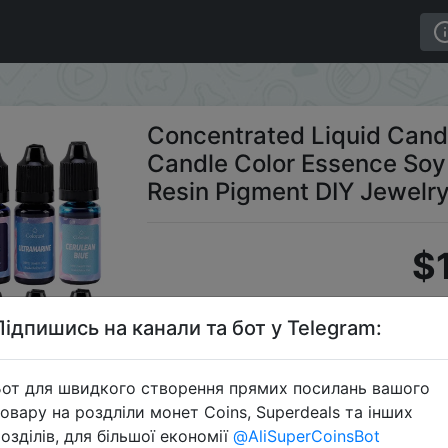
matherapy Candle Color Essence Soy Wax Dye For UV Resi
Concentrated Liquid Can
Candle Color Essence Soy
Resin Pigment DIY Jewelr
$1
Підпишись на канали та бот у Telegram:
S
от для швидкого створення прямих посилань вашого
овару на роздліли монет Coins, Superdeals та інших
озділів, для більшої економії
@AliSuperCoinsBot
Перейти 