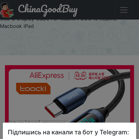
ChinaGoodBuy
Промокод на знижку TOOCKIALL3 Toocki Type C to
Type C Cable 100W PD Fast Charging Charger USB C to
USB C Display Cable For Xiaomi POCO f3 Realme
Macbook iPad
×
Підпишись на канали та бот у Telegram: