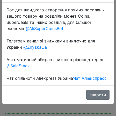
Бот для швидкого створення прямих посилань
вашого товару на роздліли монет Coins,
Superdeals та інших розділів, для більшої
економії
@AliSuperCoinsBot
Телеграм канал зі знижками виключно для
2022-11-10
України
@ZnyzkaUa
Toocki Type C to Type C Cable
100W PD Fast Charging Charger
Автоматичний збирач знижок з різних джерел
USB C to USB C Display Cable For
@SaleStack
Xiaomi POCO f3 Realme Macbook
iPad
Чат спільноти Aliexpress Україна
Чат Аліекспресс
закрити
$2.59