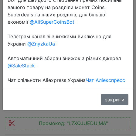
вашого товару на роздліли монет Coins,
Superdeals та інших розділів, для більшої
економії
@AliSuperCoinsBot
Телеграм канал зі знижками виключно для
2022-11-10
України
@ZnyzkaUa
Power Bank for phone 20000 mAh
power bank external battery 45 V
Автоматичний збирач знижок з різних джерел
@SaleStack
for charging laptop and tablet
Molnia
Чат спільноти Aliexpress Україна
Чат Аліекспресс
1590 руб.
закрити
Промокод:
"L7XQJUEDUIMA"