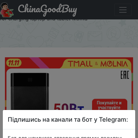
ChinaGoodBuy
Паридбати з промокодом L7XQJUEDUIMA Power Bank
for phone 20000 mAh power bank external battery 45 V
for charging laptop and tablet Molnia
×
Підпишись на канали та бот у Telegram:
Бот для швидкого створення прямих посилань