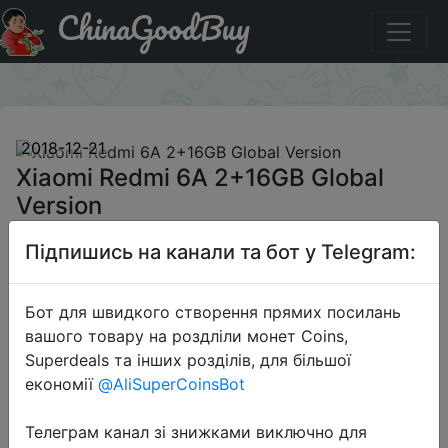
ChinaGoodBuy
Придбати Xiaomi Redmi 6A 2+16GB Global Version
×
2018-12-21
Xiaomi Redmi 6A 2+16GB Global
Version
Підпишись на канали та бот у Telegram:
$99.99
Бот для швидкого створення прямих посилань
вашого товару на роздліли монет Coins,
Sale
Superdeals та інших розділів, для більшої
економії
@AliSuperCoinsBot
Телеграм канал зі знижками виключно для