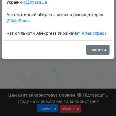
України
@ZnyzkaUa
Перейти до магазину
Автоматичний збирач знижок з різних джерел
@SaleStack
Додаткова інформація відсутня.
Слідкуйте за знижками на мобільному, в телеграм
Чат спільноти Aliexpress Україна
Чат Аліекспресс
каналі:
ZnyzhkaUA
закрити
Цей сайт використовує Cookies
🍪 Підтвердіть
згоду на їх зберігання та використання
прийняти
відхилити