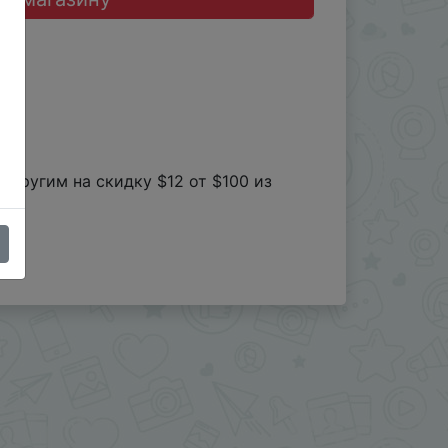
 другим на скидку $12 от $100 из