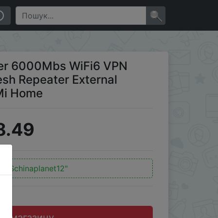
epeater External Signal Network Amplifier Mi Home
×
er 6000Mbs WiFi6 VPN
h Repeater External
 Mi Home
8.49
"11Schinaplanet12"
до магазину