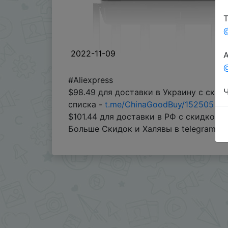
Т
2022-11-09
А
@
#Aliexpress
Ч
$98.49 для доставки в Украину с скид
списка -
t.me/ChinaGoodBuy/152505
$101.44 для доставки в РФ с скидкой 
Больше Скидок и Халявы в telegram
t