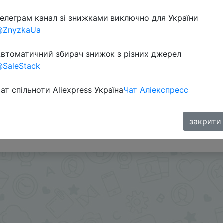
елеграм канал зі знижками виключно для України
@ZnyzkaUa
втоматичний збирач знижок з різних джерел
SaleStack
ат спільноти Aliexpress Україна
Чат Аліекспресс
кой продавца и промокодом 11Schinaplanet12 или любым
продавца $3
закрити
.me/%2B8jHVizJO6XY3M2Qy