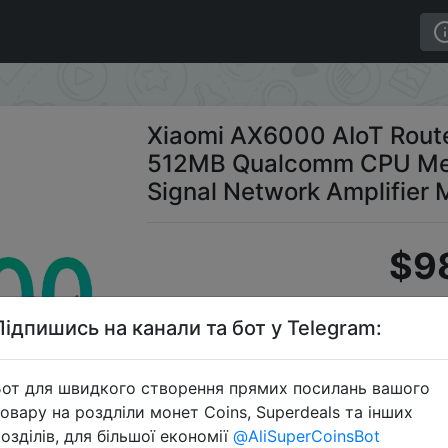
oT Router 6000Mbs WiFi6 VPN 512MB Qualcomm CPU Mesh R
Xiaomi AX6000 AIoT Rout
512MB Qualcomm CPU Mes
Signal Network Amplifier
$9
Підпишись на канали та бот у Telegram:
Промокод:
от для швидкого створення прямих посилань вашого
овару на роздліли монет Coins, Superdeals та інших
озділів, для більшої економії
@AliSuperCoinsBot
Перейти 