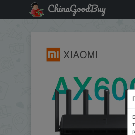
ChinaGoodBuy
Придбати по знижці 11Schinaplanet12 Xiaomi AX6000 AI
Б
т
р