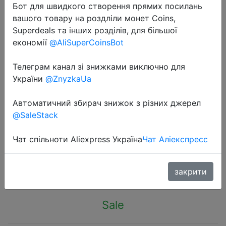
Бот для швидкого створення прямих посилань
вашого товару на роздліли монет Coins,
Superdeals та інших розділів, для більшої
економії
@AliSuperCoinsBot
Телеграм канал зі знижками виключно для
2022-11-09
України
@ZnyzkaUa
Table Lamp Eyes Protection Touch
Dimmable LED Light Student
Автоматичний збирач знижок з різних джерел
Dormitory Bedroom Reading USB
@SaleStack
Rechargable Desk Lamp Special Gift
Чат спільноти Aliexpress Україна
Чат Аліекспресс
$9.46
закрити
Sale