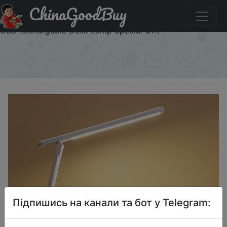
ChinaGoodBuy
Придбати по акціи Table Lamp Eyes Protection Touch
Dimmable LED Light Student Dormitory Bedroom Reading
USB Rechargable Desk Lamp Special Gift
×
Підпишись на канали та бот у Telegram: