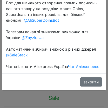
Бот для швидкого створення прямих посилань
вашого товару на роздліли монет Coins,
Superdeals та інших розділів, для більшої
економії
@AliSuperCoinsBot
Телеграм канал зі знижками виключно для
2022-11-09
України
@ZnyzkaUa
ONEMIX Skateboarding Shoes Light
Cool Sneakers Soft Micro Fiber
Автоматичний збирач знижок з різних джерел
Leather Upper Elastic Outsole Men
@SaleStack
Shoes Walking EUR Size 39-45
Чат спільноти Aliexpress Україна
Чат Аліекспресс
$14.7
закрити
Sale