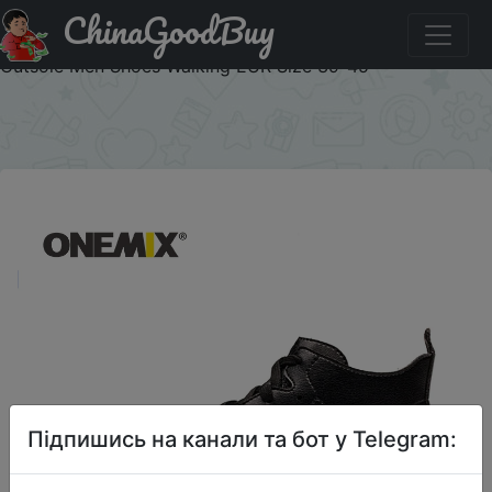
ChinaGoodBuy
Придбати по знижці ONEMIX Skateboarding Shoes Light
Cool Sneakers Soft Micro Fiber Leather Upper Elastic
Outsole Men Shoes Walking EUR Size 39-45
×
Підпишись на канали та бот у Telegram: