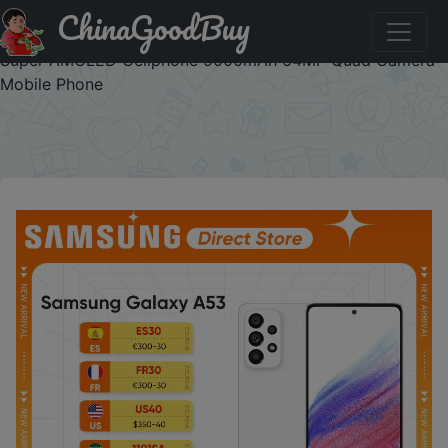
ChinaGoodBuy
Купити по знижці 11Schinaplanet31 Original Samsung
Galaxy A53 5G Smartphone Exynos 1280 6.5'' 120Hz
Super AMOLED Cellphone 5000mAh 64MP Quad Camera
Mobile Phone
×