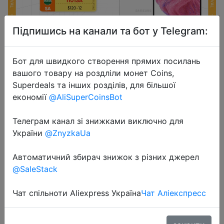
Підпишись на канали та бот у Telegram:
Бот для швидкого створення прямих посилань
вашого товару на роздліли монет Coins,
2022-11-08
Superdeals та інших розділів, для більшої
Original Samsung Galaxy A53 5G
економії
@AliSuperCoinsBot
Smartphone Exynos 1280 6.5''
Телеграм канал зі знижками виключно для
120Hz Super AMOLED Cellphone
України
@ZnyzkaUa
5000mAh 64MP Quad Camera
Mobile Phone
Автоматичний збирач знижок з різних джерел
@SaleStack
$287
Чат спільноти Aliexpress Україна
Чат Аліекспресс