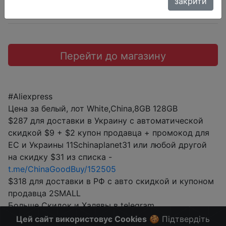
закрити
Промокод:
"11Schinaplanet31"
Перейти до магазину
#Aliexpress
Цена за белый, лот White,China,8GB 128GB
$287 для доставки в Украину с автоматической
скидкой $9 + $2 купон продавца + промокод для
ЕС и Украины 11Schinaplanet31 или любой другой
на скидку $31 из списка -
t.me/ChinaGoodBuy/152505
$318 для доставки в РФ с авто скидкой и купоном
продавца 2SMALL
Больше Скидок и Халявы в telegram
t.me/%2B8jHVizJO6XY3M2Qy
Цей сайт використовує Cookies
🍪 Підтвердіть