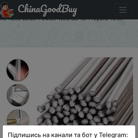
ChinaGoodBuy
Придбати по знижці Low Temperature Easy Melt
Aluminum Universal Welding Rod Cored Wire Rod Solder
No Need Solder Powder Weld Bar for Propane Torch
×
Підпишись на канали та бот у Telegram: