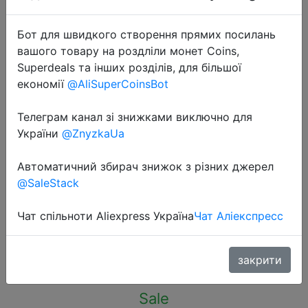
Бот для швидкого створення прямих посилань
вашого товару на роздліли монет Coins,
Superdeals та інших розділів, для більшої
економії
@AliSuperCoinsBot
2022-11-07
Low Temperature Easy Melt
Телеграм канал зі знижками виключно для
Aluminum Universal Welding Rod
України
@ZnyzkaUa
Cored Wire Rod Solder No Need
Автоматичний збирач знижок з різних джерел
Solder Powder Weld Bar for Propane
@SaleStack
Torch
Чат спільноти Aliexpress Україна
Чат Аліекспресс
$1.1
закрити
Sale