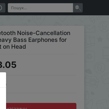
hone PC Gaming Headset on Head
×
tooth Noise-Cancellation
avy Bass Earphones for
t on Head
3.05
ale
до магазину