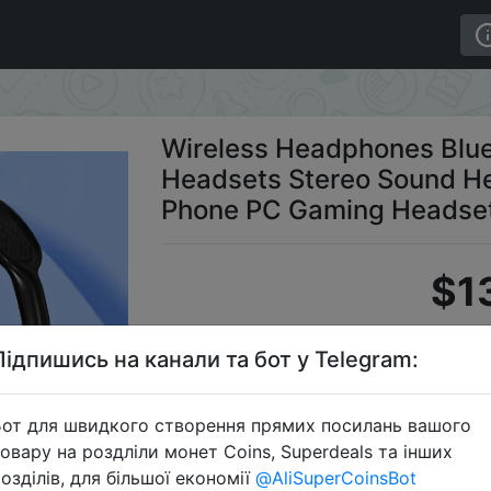
ation Headsets Stereo Sound Heavy Bass Earphones for P
Wireless Headphones Blue
Headsets Stereo Sound He
Phone PC Gaming Headse
$1
Підпишись на канали та бот у Telegram:
S
от для швидкого створення прямих посилань вашого
овару на роздліли монет Coins, Superdeals та інших
озділів, для більшої економії
@AliSuperCoinsBot
Перейти 