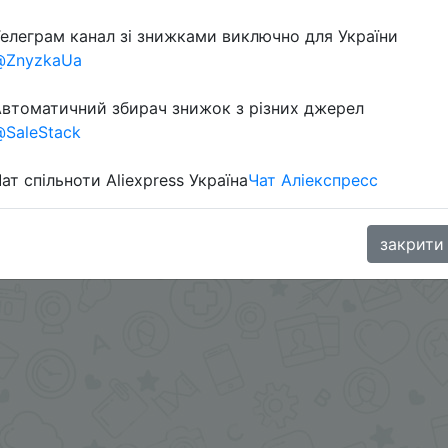
елеграм канал зі знижками виключно для України
@ZnyzkaUa
втоматичний збирач знижок з різних джерел
SaleStack
ат спільноти Aliexpress Україна
Чат Аліекспресс
.me/%2B8jHVizJO6XY3M2Qy
закрити