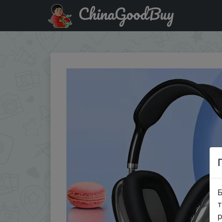
ChinaGoodBuy
Знижка на Wireless Headphones Bluetooth Noise-Cancell
Б
т
р