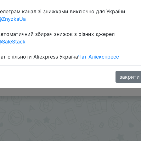
елеграм канал зі знижками виключно для України
@ZnyzkaUa
втоматичний збирач знижок з різних джерел
SaleStack
ат спільноти Aliexpress Україна
Чат Аліекспресс
матической скидкой $3 применится в корзине
й $3
закрити
.me/%2B8jHVizJO6XY3M2Qy