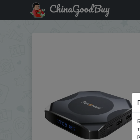
ChinaGoodBuy
Знижка на Transpeed 4GB 64GB Android 11 TV BOX BT5.2 
Б
т
р