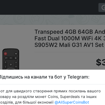
3D Fast Dual 1000M WiFi 4K 32GB Media Player Amlogic 
Transpeed 4GB 64GB Andr
Fast Dual 1000M WiFi 4K 
S905W2 Mali G31 AV1 Set
$3
Підпишись на канали та бот у Telegram:
S
от для швидкого створення прямих посилань вашого
овару на роздліли монет Coins, Superdeals та інших
озділів, для більшої економії
@AliSuperCoinsBot
Перейти 