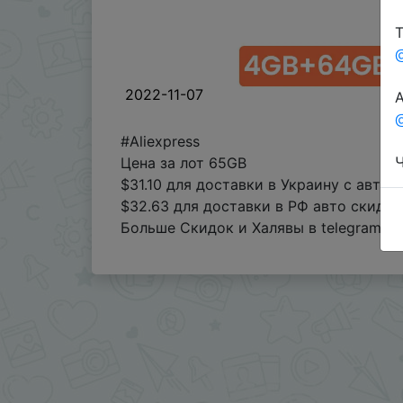
Т
2022-11-07
А
@
#Aliexpress
Ч
Цена за лот 65GB
$31.10 для доставки в Украину с авто
$32.63 для доставки в РФ авто скидко
Больше Скидок и Халявы в telegram
t