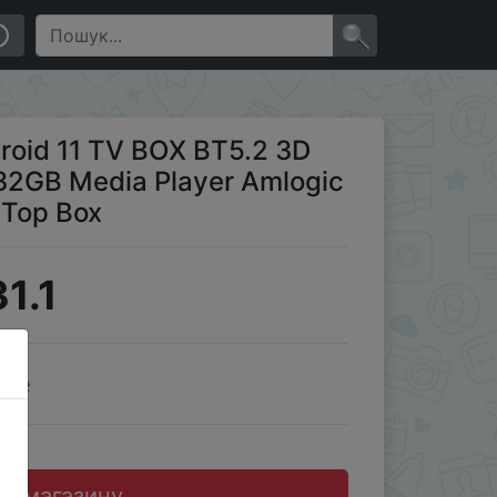
S905W2 Mali G31 AV1 Set Top Box
×
oid 11 TV BOX BT5.2 3D
32GB Media Player Amlogic
 Top Box
1.1
ale
до магазину