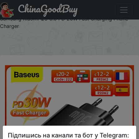
ChinaGoodBuy
Промокод на знижку BASEUS11SALE Baseus 30W USB
Type C Charger Quick Charge For iPhone 14 13 12 Pro Max
Samsung Xiaomi QC 3.0 PD 20W Fast Charging Phone
Charger
×
Підпишись на канали та бот у Telegram: