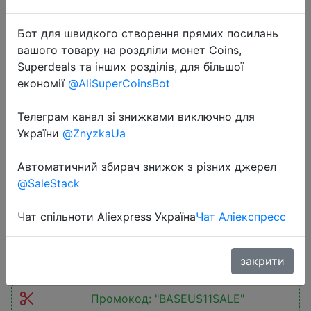
Бот для швидкого створення прямих посилань
вашого товару на роздліли монет Coins,
Superdeals та інших розділів, для більшої
економії
@AliSuperCoinsBot
2022-11-06
Телеграм канал зі знижками виключно для
Baseus 30W USB Type C Charger
України
@ZnyzkaUa
Quick Charge For iPhone 14 13 12
Автоматичний збирач знижок з різних джерел
Pro Max Samsung Xiaomi QC 3.0 PD
@SaleStack
20W Fast Charging Phone Charger
Чат спільноти Aliexpress Україна
Чат Аліекспресс
$10.54
закрити
Промокод:
"BASEUS11SALE"