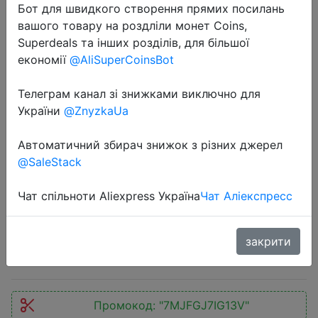
Бот для швидкого створення прямих посилань
вашого товару на роздліли монет Coins,
Superdeals та інших розділів, для більшої
економії
@AliSuperCoinsBot
Телеграм канал зі знижками виключно для
України
@ZnyzkaUa
2022-11-03
2022 Luxury Polarized Sunglasses
Автоматичний збирач знижок з різних джерел
Men Women Fashion Square Male
@SaleStack
Sun Glasses Vintage Driving Fishing
Eyeglasses Sport Shades UV400
Чат спільноти Aliexpress Україна
Чат Аліекспресс
$2.33
закрити
Промокод:
"7MJFGJ7IG13V"