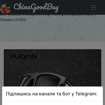
ChinaGoodBuy
Промокод на знижку 7MJFGJ7IG13V 2022 Luxury
Polarized Sunglasses Men Women Fashion Square Male
Sun Glasses Vintage Driving Fishing Eyeglasses Sport
Shades UV400
×
Підпишись на канали та бот у Telegram: