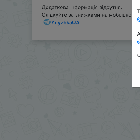
Додаткова інформація відсутня.
Т
Слідкуйте за знижками на мобільному, 
ZnyzhkaUA
А
@
Ч