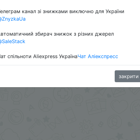
елеграм канал зі знижками виключно для України
в телеграм каналі:
@ZnyzkaUa
втоматичний збирач знижок з різних джерел
SaleStack
ат спільноти Aliexpress Україна
Чат Аліекспресс
закрити