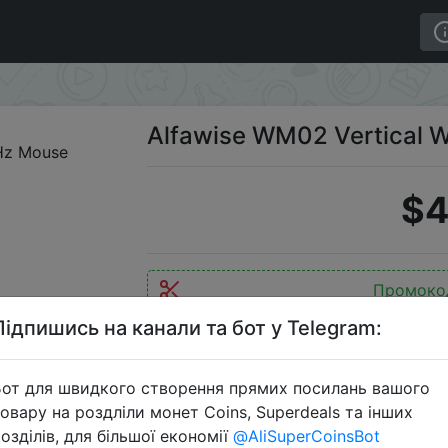
 Wireless 2.4GHz Mouse
Alfawise WM02 Vertical 
$4
Промоко
Підпишись на канали та бот у Telegram:
от для швидкого створення прямих посилань вашого
Перейти 
овару на роздліли монет Coins, Superdeals та інших
озділів, для більшої економії
@AliSuperCoinsBot