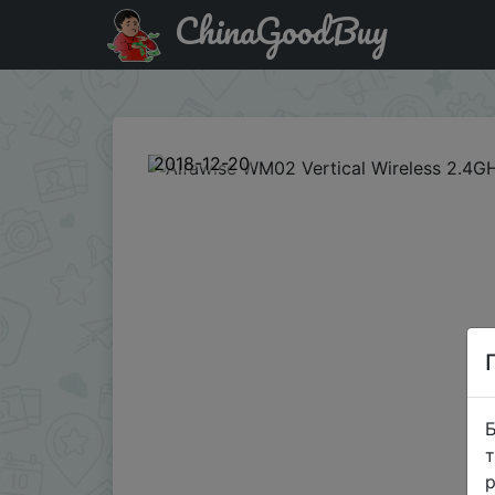
ChinaGoodBuy
Придбати по знижці GBZYIL1220 Alfawise WM02 Vertical
2018-12-20
Б
т
р