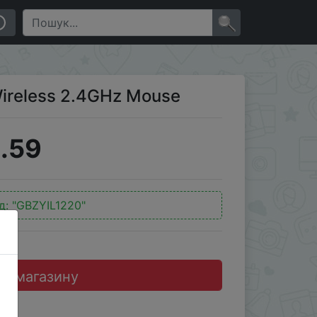
×
Wireless 2.4GHz Mouse
.59
д:
"GBZYIL1220"
до магазину