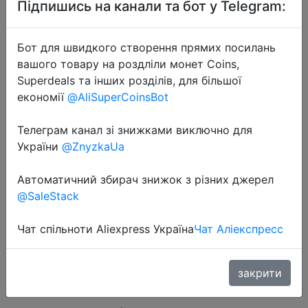
Підпишись на канали та бот у Telegram:
Бот для швидкого створення прямих посилань
вашого товару на роздліли монет Coins,
Superdeals та інших розділів, для більшої
економії
@AliSuperCoinsBot
Телеграм канал зі знижками виключно для
України
@ZnyzkaUa
Автоматичний збирач знижок з різних джерел
2022-11-02
@SaleStack
Simplee Sexy holiday print straps
backless summer party dress
Чат спільноти Aliexpress Україна
Чат Аліекспресс
women High waist lace up split maxi
dresses V-neck beach vestidos
закрити