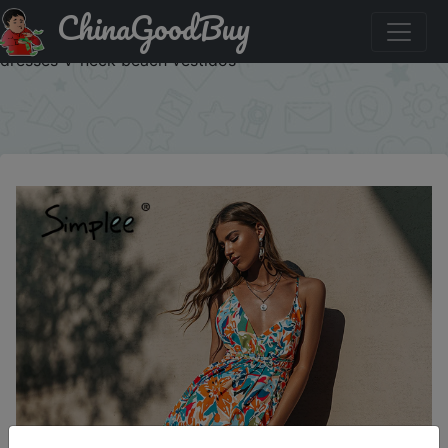
ChinaGoodBuy
Акція на Simplee Sexy holiday print straps backless
summer party dress women High waist lace up split maxi
dresses V-neck beach vestidos
×