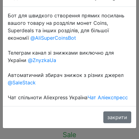
Бот для швидкого створення прямих посилань
вашого товару на роздліли монет Coins,
Superdeals та інших розділів, для більшої
економії
@AliSuperCoinsBot
2022-11-01
Leaf Shape Soap Box Drain Soap
Телеграм канал зі знижками виключно для
Holder Box Bathroom Shower Soap
України
@ZnyzkaUa
Holder sponge Storage Tray
Автоматичний збирач знижок з різних джерел
Creative Sucker Water-free Storage
@SaleStack
Box
Чат спільноти Aliexpress Україна
Чат Аліекспресс
$1.27
закрити
Sale