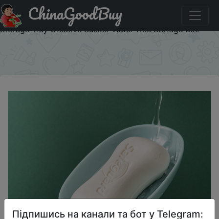
ChinaGoodBuy
Купити на розпродажі Leaf Shape Soap Box Drain Soap
Holder Box Bathroom Shower Soap Holder sponge
Storage Tray Creative Sucker Water-free Storage Box
×
Підпишись на канали та бот у Telegram: