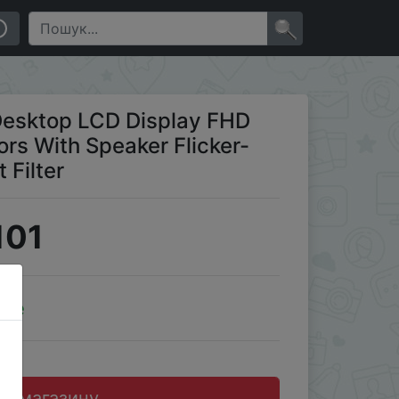
ye Protect Blue Light Filter
×
Desktop LCD Display FHD
s With Speaker Flicker-
 Filter
101
ale
до магазину