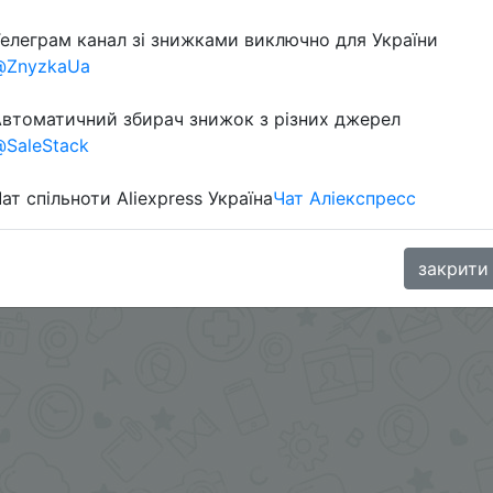
елеграм канал зі знижками виключно для України
@ZnyzkaUa
втоматичний збирач знижок з різних джерел
SaleStack
ат спільноти Aliexpress Україна
Чат Аліекспресс
оматически.
.me/%2B8jHVizJO6XY3M2Qy
закрити