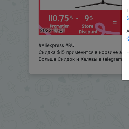
Т
2022-11-01
А
@
#Aliexpress #RU
Ч
Скидка $15 применится в корзине авт
Больше Скидок и Халявы в telegram
t