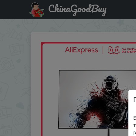
ChinaGoodBuy
Придбати 24Inch PC Monitor HDMI Desktop LCD Display FH
Б
т
р