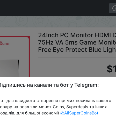
D 75Hz VA 5ms Game Monitors With Speaker Flicker-Free E
24Inch PC Monitor HDMI 
75Hz VA 5ms Game Monitor
Free Eye Protect Blue Light
$
Підпишись на канали та бот у Telegram:
S
от для швидкого створення прямих посилань вашого
овару на роздліли монет Coins, Superdeals та інших
озділів, для більшої економії
@AliSuperCoinsBot
Перейти 