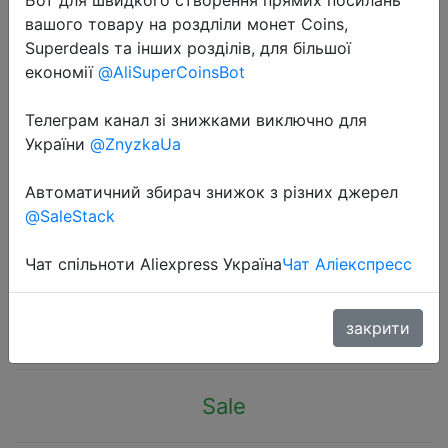
вашого товару на роздліли монет Coins,
Superdeals та інших розділів, для більшої
економії
@AliSuperCoinsBot
Телеграм канал зі знижками виключно для
2022-11-01
України
@ZnyzkaUa
Samsung Galaxy A53 5G 120Hz
Super AMOLED Smartphone Exynos
Автоматичний збирач знижок з різних джерел
@SaleStack
1280 Octa-core 5000mAh 25W
Android Mobile Phone
Чат спільноти Aliexpress Україна
Чат Аліекспресс
$338.98
закрити
Sale