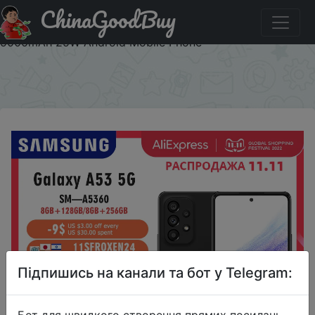
ChinaGoodBuy
Придбати по знижці Samsung Galaxy A53 5G 120Hz
Super AMOLED Smartphone Exynos 1280 Octa-core
5000mAh 25W Android Mobile Phone
×
Підпишись на канали та бот у Telegram:
Бот для швидкого створення прямих посилань