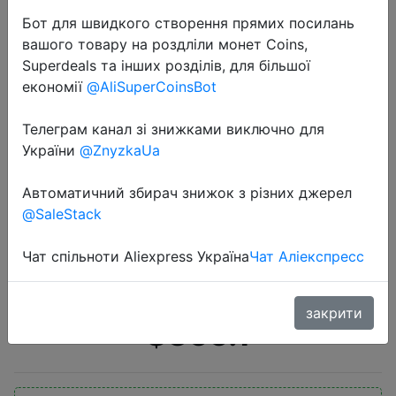
Бот для швидкого створення прямих посилань
вашого товару на роздліли монет Coins,
Superdeals та інших розділів, для більшої
економії
@AliSuperCoinsBot
Телеграм канал зі знижками виключно для
2022-11-01
України
@ZnyzkaUa
ASROCK New AMD Radeon RX 6650
XT Challenger D 8GB OC RX
Автоматичний збирач знижок з різних джерел
@SaleStack
6650XT GDDR6 128-bit 6650XT
Video Cards GPU Graphic Card
Чат спільноти Aliexpress Україна
Чат Аліекспресс
DeskTop
закрити
$355.1