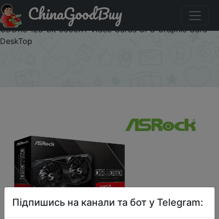
ChinaGoodBuy
Купити по знижці LEYJC0TDG5UH ASROCK New AMD
Radeon RX 6650 XT Challenger D 8GB OC RX 6650XT
GDDR6 128-bit 6650XT Video Cards GPU Graphic Card
DeskTop
×
Підпишись на канали та бот у Telegram: