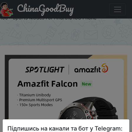
ChinaGoodBuy
Код на знижку 11DSale23 [11.1 World Premiere] Amazfit
Falcon Smartwatch Premium Multisport GPS Smart Watch
150+ Sports Modes For Android IOS Phone
×
Підпишись на канали та бот у Telegram: