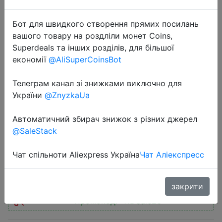
Бот для швидкого створення прямих посилань
вашого товару на роздліли монет Coins,
Superdeals та інших розділів, для більшої
економії
@AliSuperCoinsBot
2022-11-01
[11.1 World Premiere] Amazfit Falcon
Телеграм канал зі знижками виключно для
Smartwatch Premium Multisport
України
@ZnyzkaUa
GPS Smart Watch 150+ Sports
Автоматичний збирач знижок з різних джерел
Modes For Android IOS Phone
@SaleStack
Чат спільноти Aliexpress Україна
Чат Аліекспресс
$471.52
закрити
Промокод:
"11DSale23"