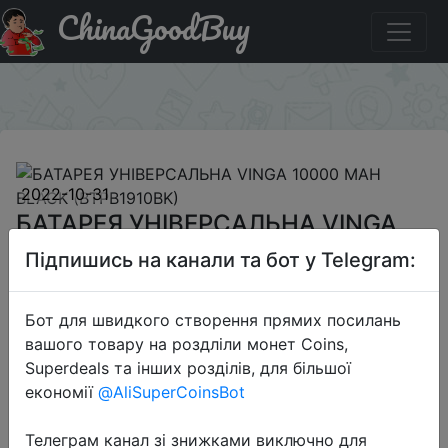
ChinaGoodBuy
Придбати по акціи БАТАРЕЯ УНІВЕРСАЛЬНА VINGA
10000 MAH BLACK (BTPB1910BK)
×
2022-10-31
БАТАРЕЯ УНІВЕРСАЛЬНА VINGA
10000 MAH BLACK (BTPB1910BK)
Підпишись на канали та бот у Telegram:
599 грн.
Бот для швидкого створення прямих посилань
вашого товару на роздліли монет Coins,
Superdeals та інших розділів, для більшої
економії
@AliSuperCoinsBot
Sale
Телеграм канал зі знижками виключно для