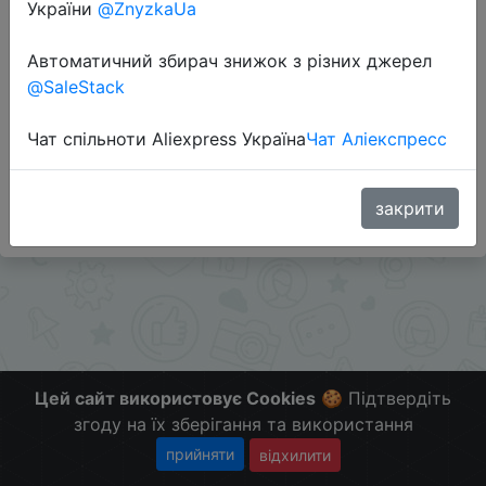
України
@ZnyzkaUa
Автоматичний збирач знижок з різних джерел
#Mvideo #RU
@SaleStack
Поделись с друзьями нашими сервисами -
Чат спільноти Aliexpress Україна
Чат Аліекспресс
@Skidkovozik - Отправить другу
Больше Скидок и Халявы в telegram
t.me/%2B8jHVizJO6XY3M2Qy
закрити
Цей сайт використовує Cookies
🍪 Підтвердіть
згоду на їх зберігання та використання
прийняти
відхилити