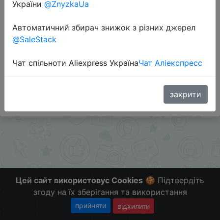
України
@ZnyzkaUa
Автоматичний збирач знижок з різних джерел
#Mvideo #RU
@SaleStack
Поделись с друзьями нашими сервисами -
Чат спільноти Aliexpress Україна
Чат Аліекспресс
@Skidkovozik - Отправить другу
Больше Скидок и Халявы в telegram
t.me/%2B8jHVizJO6XY3M2Qy
закрити
Цей сайт використовує Cookies
🍪 Підтвердіть
згоду на їх зберігання та використання
прийняти
відхилити