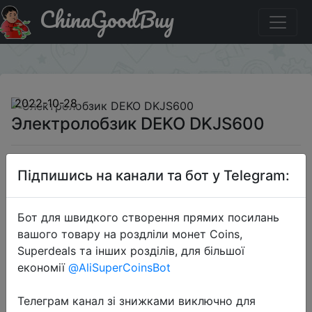
ChinaGoodBuy
Придбати по акціи Электролобзик DEKO DKJS600
×
2022-10-28
Электролобзик DEKO DKJS600
1299 руб.
Підпишись на канали та бот у Telegram:
Бот для швидкого створення прямих посилань
Sale
вашого товару на роздліли монет Coins,
Superdeals та інших розділів, для більшої
економії
@AliSuperCoinsBot
Перейти до магазину
Телеграм канал зі знижками виключно для