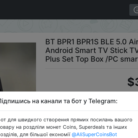
rol for Android Smart TV Stick TV Box H96 MAX X96 MAX
BT BPR1 BPR1S BLE 5.0 Ai
Android Smart TV Stick 
Plus Set Top Box /PC sma
$
Підпишись на канали та бот у Telegram:
S
от для швидкого створення прямих посилань вашого
овару на роздліли монет Coins, Superdeals та інших
озділів, для більшої економії
@AliSuperCoinsBot
Перейти 