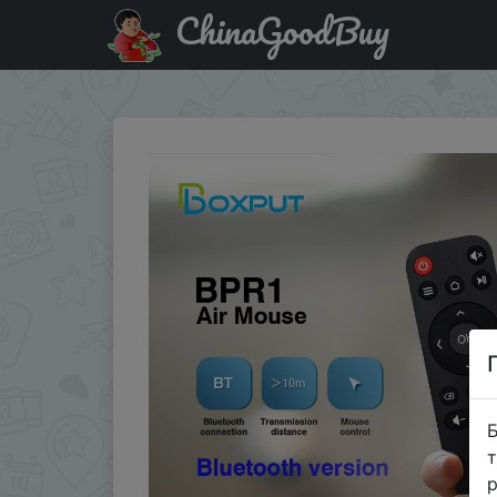
ChinaGoodBuy
Знижка на BT BPR1 BPR1S BLE 5.0 Air Mouse Remote Cont
Б
т
р