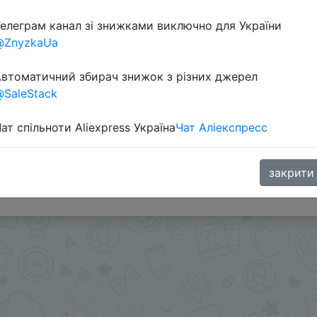
елеграм канал зі знижками виключно для України
@ZnyzkaUa
втоматичний збирач знижок з різних джерел
SaleStack
ат спільноти Aliexpress Україна
Чат Аліекспресс
и - @Skidkovozik - Отправить другу
закрити
.me/%2B8jHVizJO6XY3M2Qy