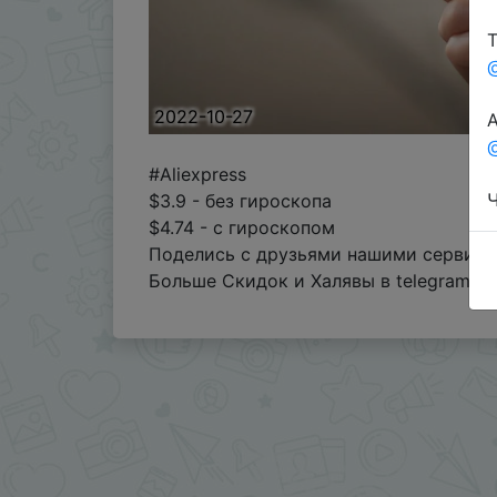
Т
2022-10-27
А
@
#Aliexpress
Ч
$3.9 - без гироскопа
$4.74 - с гироскопом
Поделись с друзьями нашими сервисам
Больше Скидок и Халявы в telegram
t