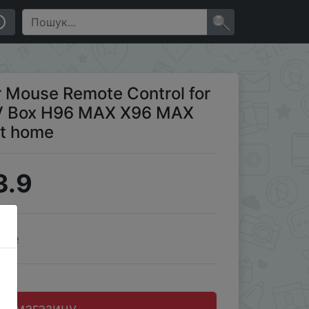
 Plus Set Top Box /PC smart home
×
r Mouse Remote Control for
TV Box H96 MAX X96 MAX
rt home
3.9
ale
до магазину