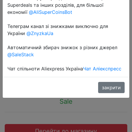
Superdeals та інших розділів, для більшої
економії
@AliSuperCoinsBot
Телеграм канал зі знижками виключно для
України
@ZnyzkaUa
2022-10-27
Аккумуляторная дрель-
Автоматичний збирач знижок з різних джерел
@SaleStack
шуруповерт BOXBOT CD12-1
Чат спільноти Aliexpress Україна
Чат Аліекспресс
882 руб.
закрити
Sale
Перейти до магазину