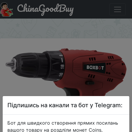
ChinaGoodBuy
Акція на Аккумуляторная дрель-шуруповерт BOXBOT
CD12-1
×
Підпишись на канали та бот у Telegram:
Бот для швидкого створення прямих посилань
вашого товару на роздліли монет Coins,