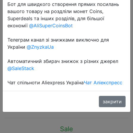
Бот для швидкого створення прямих посилань
вашого товару на роздліли монет Coins,
Superdeals та інших розділів, для більшої
економії
@AliSuperCoinsBot
Телеграм канал зі знижками виключно для
2022-10-27
України
@ZnyzkaUa
Global Version Xiaomi Mi 11T Pro
Smartphone 11 T Snapdragon 888
Автоматичний збирач знижок з різних джерел
Octa Core 108MP Camera 120W
@SaleStack
HyperCharge 120Hz AMOLED
Display
Чат спільноти Aliexpress Україна
Чат Аліекспресс
закрити
$389
Sale