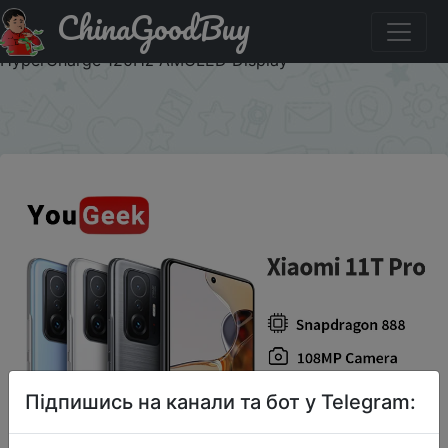
ChinaGoodBuy
Знижка на Global Version Xiaomi Mi 11T Pro Smartphone
11 T Snapdragon 888 Octa Core 108MP Camera 120W
HyperCharge 120Hz AMOLED Display
×
Підпишись на канали та бот у Telegram: