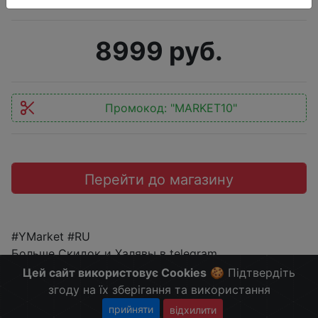
8999 руб.
Промокод:
"MARKET10"
Перейти до магазину
#YMarket #RU
Больше Скидок и Халявы в telegram
t.me/%2B8jHVizJO6XY3M2Qy
Цей сайт використовує Cookies
🍪 Підтвердіть
згоду на їх зберігання та використання
прийняти
відхилити