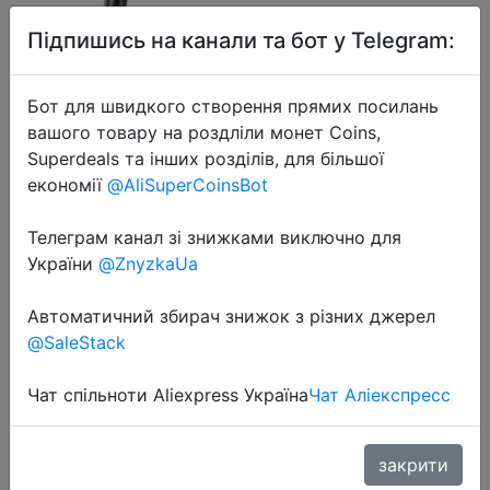
Підпишись на канали та бот у Telegram:
Бот для швидкого створення прямих посилань
вашого товару на роздліли монет Coins,
Superdeals та інших розділів, для більшої
економії
@AliSuperCoinsBot
Телеграм канал зі знижками виключно для
України
@ZnyzkaUa
Автоматичний збирач знижок з різних джерел
@SaleStack
Чат спільноти Aliexpress Україна
Чат Аліекспресс
2022-10-24
Электросамокат KUGOO A1 до 100
закрити
кг