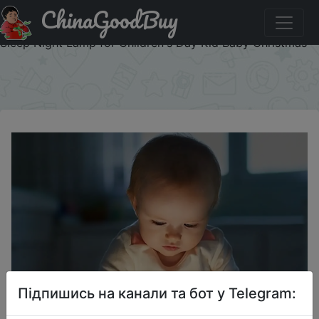
ChinaGoodBuy
Промокод на знижку YINZAMLAMP00 YINZAM LED Cute
Night Light Kawaii Gift Home Decoration Button Battery
Sleep Night Lamp for Children's Day Kid Baby Christmas
×
Підпишись на канали та бот у Telegram: