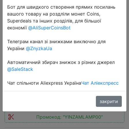
Бот для швидкого створення прямих посилань
вашого товару на роздліли монет Coins,
Superdeals та інших розділів, для більшої
економії
@AliSuperCoinsBot
2022-10-23
Телеграм канал зі знижками виключно для
YINZAM LED Cute Night Light
України
@ZnyzkaUa
Kawaii Gift Home Decoration Button
Автоматичний збирач знижок з різних джерел
Battery Sleep Night Lamp for
@SaleStack
Children's Day Kid Baby Christmas
Чат спільноти Aliexpress Україна
Чат Аліекспресс
$2.96
закрити
Промокод:
"YINZAMLAMP00"