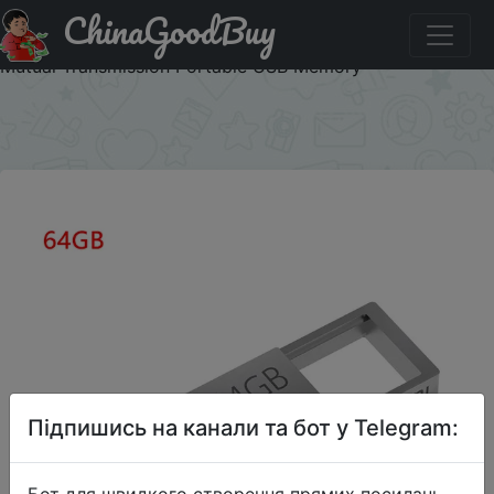
ChinaGoodBuy
Придбати по знижці New Xiaomi Dual Interface U Disk
64G USB 3.2 Type-C Interface Mobile Phone Computer
Mutual Transmission Portable USB Memory
×
Підпишись на канали та бот у Telegram:
Бот для швидкого створення прямих посилань