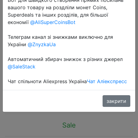
вашого товару на роздліли монет Coins,
Superdeals та інших розділів, для більшої
економії
@AliSuperCoinsBot
Телеграм канал зі знижками виключно для
2022-10-22
України
@ZnyzkaUa
New Xiaomi Dual Interface U Disk
64G USB 3.2 Type-C Interface
Автоматичний збирач знижок з різних джерел
@SaleStack
Mobile Phone Computer Mutual
Transmission Portable USB Memory
Чат спільноти Aliexpress Україна
Чат Аліекспресс
$14.92
закрити
Sale