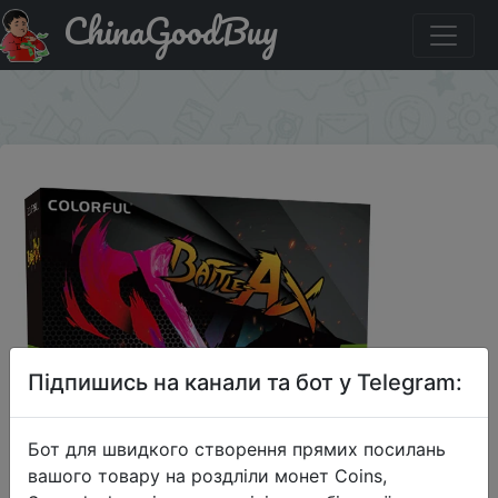
ChinaGoodBuy
Придбати по акціи Видеокарта Nvidia RTX 3060 12Gb
Colorful Battle AX
×
Підпишись на канали та бот у Telegram:
Бот для швидкого створення прямих посилань
вашого товару на роздліли монет Coins,