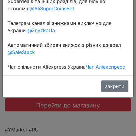
Superdeals та інших розділів, для більшої
економії
@AliSuperCoinsBot
2022-10-21
Видеокарта Nvidia RTX 3060 12Gb
Телеграм канал зі знижками виключно для
Colorful Battle AX
України
@ZnyzkaUa
Автоматичний збирач знижок з різних джерел
31999 руб.
@SaleStack
Чат спільноти Aliexpress Україна
Чат Аліекспресс
Sale
закрити
Перейти до магазину
#YMarket #RU