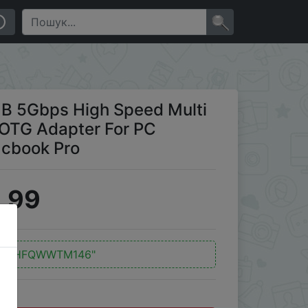
lim OTG Adapter For PC Computer Accessories Macbook
×
B 5Gbps High Speed Multi
m OTG Adapter For PC
cbook Pro
.99
"6IHFQWWTM146"