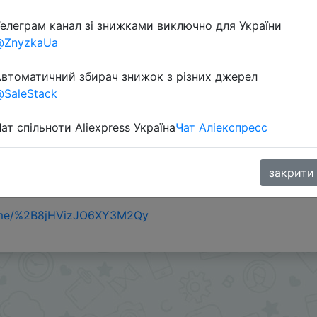
Перейти 
елеграм канал зі знижками виключно для України
@ZnyzkaUa
втоматичний збирач знижок з різних джерел
SaleStack
ат спільноти Aliexpress Україна
Чат Аліекспресс
закрити
.me/%2B8jHVizJO6XY3M2Qy