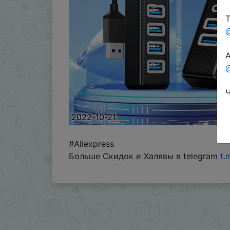
Т
А
@
Ч
2022-10-21
#Aliexpress
Больше Скидок и Халявы в telegram
t