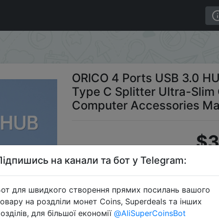
0 HUB 5Gbps High Speed Multi Type C Splitter Ultra-S
ORICO 4 Ports USB 3.0 HU
Type C Splitter Ultra-Sli
Computer Accessories Ma
$3
Підпишись на канали та бот у Telegram:
Промокод:
от для швидкого створення прямих посилань вашого
овару на роздліли монет Coins, Superdeals та інших
озділів, для більшої економії
@AliSuperCoinsBot