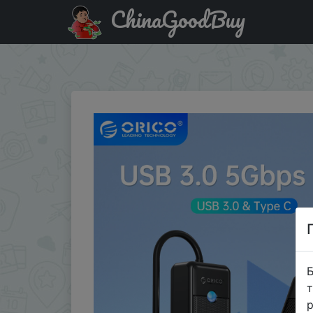
ChinaGoodBuy
Промокод на знижку 6IHFQWWTM146 ORICO 4 Ports USB 3.
Pro
Б
т
р