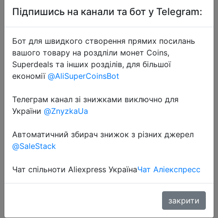
Підпишись на канали та бот у Telegram:
Бот для швидкого створення прямих посилань
вашого товару на роздліли монет Coins,
Superdeals та інших розділів, для більшої
економії
@AliSuperCoinsBot
Телеграм канал зі знижками виключно для
України
@ZnyzkaUa
2022-10-20
Автоматичний збирач знижок з різних джерел
Стиральная машина фронтальная
@SaleStack
HISENSE WFQP7012VM белый/
черный (пар, дозагрузка)
Чат спільноти Aliexpress Україна
Чат Аліекспресс
26990 руб.
закрити