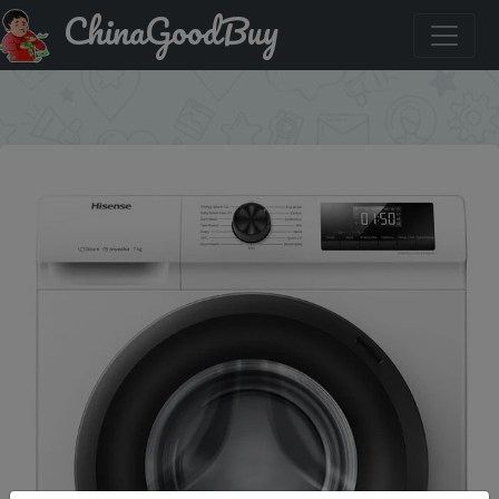
ChinaGoodBuy
Придбати Стиральная машина фронтальная HISENSE
WFQP7012VM белый/черный (пар, дозагрузка)
×