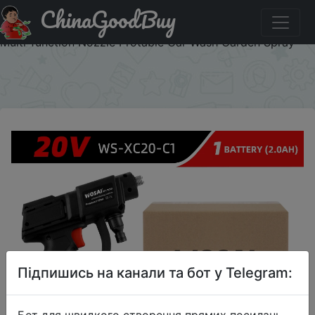
ChinaGoodBuy
Паридбати з промокодом IVAFMGM WOSAI 20V Electric
Car Washer Gun Wireless High Pressure Cleaner Foam
Multi-function Nozzle Protable Car Wash Garden Spray
×
Підпишись на канали та бот у Telegram:
Бот для швидкого створення прямих посилань