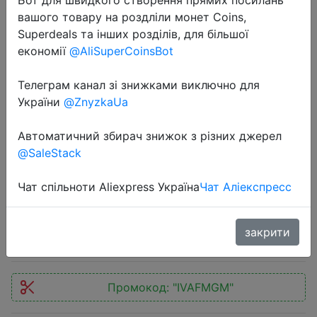
вашого товару на роздліли монет Coins,
Superdeals та інших розділів, для більшої
економії
@AliSuperCoinsBot
Телеграм канал зі знижками виключно для
2022-10-20
України
@ZnyzkaUa
WOSAI 20V Electric Car Washer Gun
Wireless High Pressure Cleaner
Автоматичний збирач знижок з різних джерел
@SaleStack
Foam Multi-function Nozzle Protable
Car Wash Garden Spray
Чат спільноти Aliexpress Україна
Чат Аліекспресс
$47.5
закрити
Промокод:
"IVAFMGM"