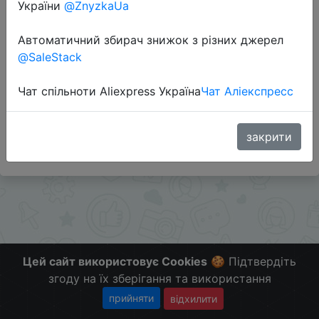
України
@ZnyzkaUa
Перейти до магазину
Автоматичний збирач знижок з різних джерел
@SaleStack
Додаткова інформація відсутня.
Чат спільноти Aliexpress Україна
Чат Аліекспресс
Слідкуйте за знижками на мобільному, в телеграм
каналі:
ZnyzhkaUA
закрити
Цей сайт використовує Cookies
🍪 Підтвердіть
згоду на їх зберігання та використання
прийняти
відхилити