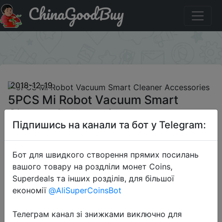
ChinaGoodBuy
Код на знижку GBAFFYL246 5PCS Mi Robot Vacuum
Smart Cleaner Accessories
×
2018-12-19
5PCS Mi Robot Vacuum Smart
Cleaner Accessories
Підпишись на канали та бот у Telegram:
$38.99
Бот для швидкого створення прямих посилань
вашого товару на роздліли монет Coins,
Superdeals та інших розділів, для більшої
Промокод:
"GBAFFYL246"
економії
@AliSuperCoinsBot
Телеграм канал зі знижками виключно для