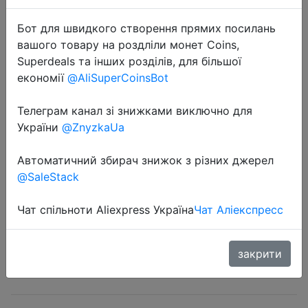
Бот для швидкого створення прямих посилань
вашого товару на роздліли монет Coins,
Superdeals та інших розділів, для більшої
економії
@AliSuperCoinsBot
Телеграм канал зі знижками виключно для
2022-10-19
України
@ZnyzkaUa
Мойка высокого давления
Автоматичний збирач знижок з різних джерел
KARCHER K 3, 120 бар, 380 л/ч
@SaleStack
5990 руб.
Чат спільноти Aliexpress Україна
Чат Аліекспресс
закрити
Sale