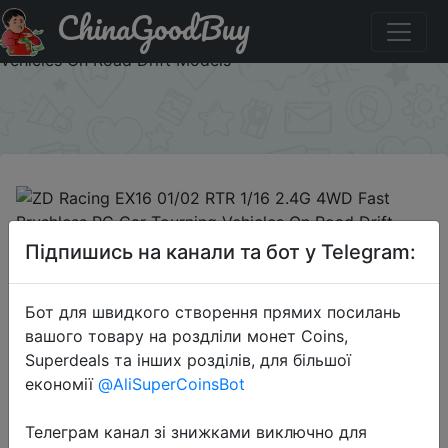
ChinaGoodBuy
Паридбати з промокодом BG451b1f ZD Racing EX16
01/02 RTR 1/16 2.4G 4WD Fast Brushless RC Car Tourning
Vehicles On Road Drift Models
×
2022-10-19
Підпишись на канали та бот у Telegram:
ZD Racing EX16 01/02 RTR 1/16
2.4G 4WD Fast Brushless RC Car
Бот для швидкого створення прямих посилань
Tourning Vehicles On Road Drift
вашого товару на роздліли монет Coins,
Models
Superdeals та інших розділів, для більшої
економії
@AliSuperCoinsBot
$140.79
Телеграм канал зі знижками виключно для