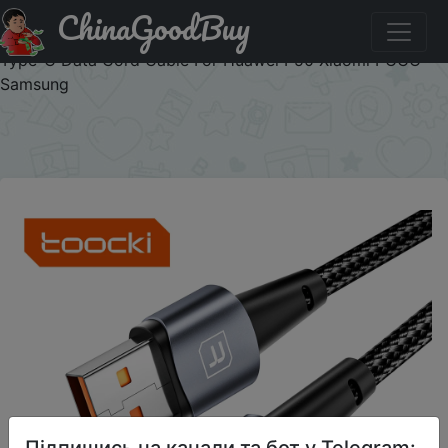
ChinaGoodBuy
Купити по знижці TOOCKI0113 Toocki LED USB Type C
Cable 100W PD Fast Charging Charger 66W/6A USB-C
Type-C Data Cord Cable For Huawei P50 Xiaomi POCO
Samsung
×
Підпишись на канали та бот у Telegram: