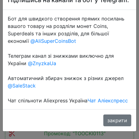
Бот для швидкого створення прямих посилань
вашого товару на роздліли монет Coins,
Superdeals та інших розділів, для більшої
економії
@AliSuperCoinsBot
2022-10-19
Телеграм канал зі знижками виключно для
Toocki LED USB Type C Cable 100W
України
@ZnyzkaUa
PD Fast Charging Charger 66W/6A
USB-C Type-C Data Cord Cable For
Автоматичний збирач знижок з різних джерел
Huawei P50 Xiaomi POCO Samsung
@SaleStack
Чат спільноти Aliexpress Україна
Чат Аліекспресс
$0.69
закрити
Промокод:
"TOOCKI0113"