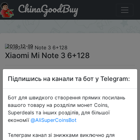
ChinaGoodBuy
Купити по знижці GBMP8UP Xiaomi Mi Note 3 6+128
×
2018-12-19
Xiaomi Mi Note 3 6+128
$219.99
Підпишись на канали та бот у Telegram:
Бот для швидкого створення прямих посилань
Промокод:
"GBMP8UP"
вашого товару на роздліли монет Coins,
Superdeals та інших розділів, для більшої
економії
@AliSuperCoinsBot
Перейти до магазину
Телеграм канал зі знижками виключно для