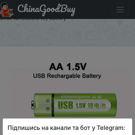
ChinaGoodBuy
Знижка на 1.5V AA rechargeable battery 1800mWh USB
AA rechargeable li-ion battery for remote control mouse
small fan Electric toy battery
×
Підпишись на канали та бот у Telegram: