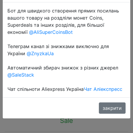
Бот для швидкого створення прямих посилань
вашого товару на роздліли монет Coins,
Superdeals та інших розділів, для більшої
економії
@AliSuperCoinsBot
2022-10-19
Телеграм канал зі знижками виключно для
1.5V AA rechargeable battery
України
@ZnyzkaUa
1800mWh USB AA rechargeable li-
ion battery for remote control mouse
Автоматичний збирач знижок з різних джерел
small fan Electric toy battery
@SaleStack
Чат спільноти Aliexpress Україна
Чат Аліекспресс
284 руб.
закрити
Sale