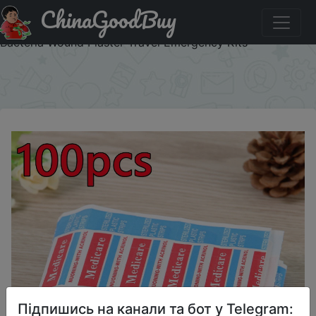
ChinaGoodBuy
Придбати по знижці 100Pcs Waterproof Band-Aids
Adhesive Bandages First Aid Medical supplies Anti-
Bacteria Wound Plaster Travel Emergency Kits
×
Підпишись на канали та бот у Telegram: