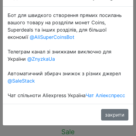
Бот для швидкого створення прямих посилань
вашого товару на роздліли монет Coins,
Superdeals та інших розділів, для більшої
економії
@AliSuperCoinsBot
2022-10-18
100Pcs Waterproof Band-Aids
Телеграм канал зі знижками виключно для
Adhesive Bandages First Aid
України
@ZnyzkaUa
Medical supplies Anti-Bacteria
Автоматичний збирач знижок з різних джерел
Wound Plaster Travel Emergency
@SaleStack
Kits
Чат спільноти Aliexpress Україна
Чат Аліекспресс
$2.12
закрити
Sale