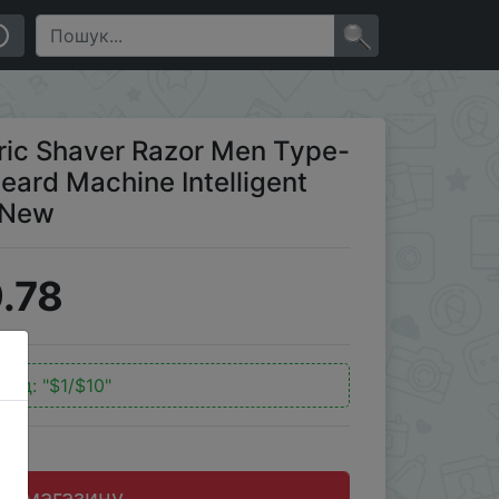
telligent Control Travel Lock 100% New
×
ric Shaver Razor Men Type-
ard Machine Intelligent
 New
.78
код:
"$1/$10"
до магазину