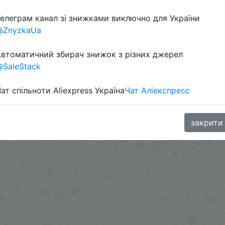
елеграм канал зі знижками виключно для України
@ZnyzkaUa
втоматичний збирач знижок з різних джерел
SaleStack
ат спільноти Aliexpress Україна
Чат Аліекспресс
.me/%2B8jHVizJO6XY3M2Qy
закрити