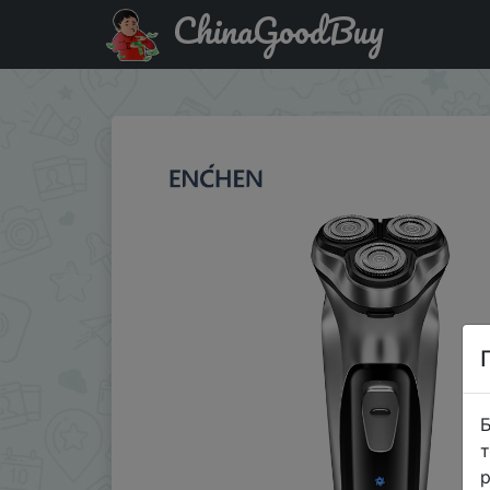
ChinaGoodBuy
Код на знижку $1/$10 ENCHEN BlackStone Electric Shaver
Б
т
р