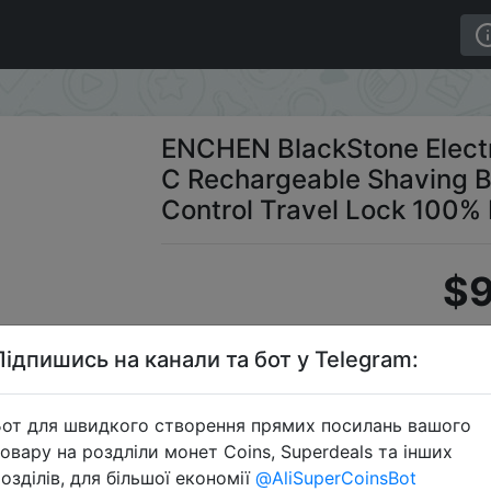
 Razor Men Type-C Rechargeable Shaving Beard Machine In
ENCHEN BlackStone Elect
C Rechargeable Shaving Be
Control Travel Lock 100%
$9
Підпишись на канали та бот у Telegram:
Промо
от для швидкого створення прямих посилань вашого
овару на роздліли монет Coins, Superdeals та інших
озділів, для більшої економії
@AliSuperCoinsBot
Перейти 