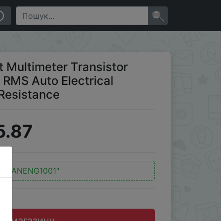
Electrical Capacitance Meter Temp Resistance
×
 Multimeter Transistor
 RMS Auto Electrical
Resistance
5.87
д:
"ANENG1001"
до магазину