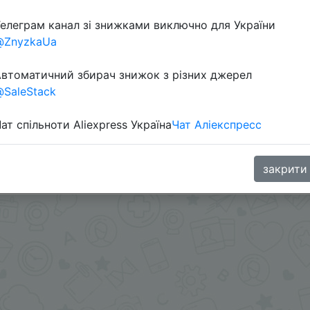
елеграм канал зі знижками виключно для України
@ZnyzkaUa
втоматичний збирач знижок з різних джерел
SaleStack
ат спільноти Aliexpress Україна
Чат Аліекспресс
и - @Skidkovozik - Отправить другу
.me/%2B8jHVizJO6XY3M2Qy
закрити