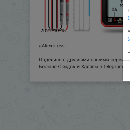
Т
2022-10-15
А
@
#Aliexpress
Ч
Поделись с друзьями нашими сервисам
Больше Скидок и Халявы в telegram
t