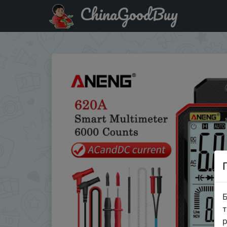
ChinaGoodBuy
Купити по знижці ANENG1001 ANENG 620A Digital Smart Mu
Б
т
р