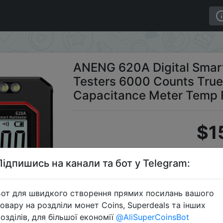
ltimeter Transistor Testers 6000 Counts True RMS Auto 
ANENG 620A Digital Smart
Testers 6000 Counts True
Capacitance Meter Temp 
$1
Підпишись на канали та бот у Telegram:
Промоко
от для швидкого створення прямих посилань вашого
овару на роздліли монет Coins, Superdeals та інших
озділів, для більшої економії
@AliSuperCoinsBot
Перейти 