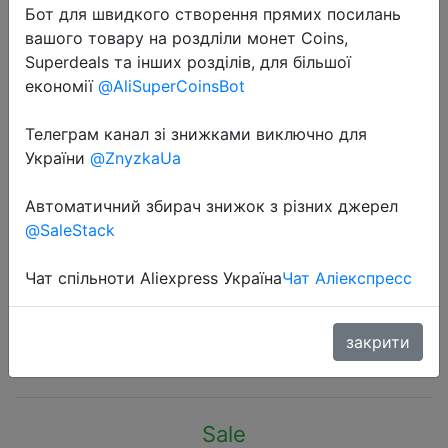
Бот для швидкого створення прямих посилань
вашого товару на роздліли монет Coins,
Superdeals та інших розділів, для більшої
економії
@AliSuperCoinsBot
Телеграм канал зі знижками виключно для
2022-10-14
України
@ZnyzkaUa
Vention 5V 2.4A USB Charger for
iPhone X 8 7 iPad 12W Fast Wall
Автоматичний збирач знижок з різних джерел
Charger EU UK Adapter for
@SaleStack
Samsung Xiaomi US Mobile Phone
Charger
Чат спільноти Aliexpress Україна
Чат Аліекспресс
закрити
$4.99
Sale