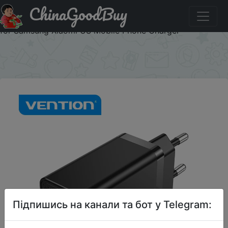
ChinaGoodBuy
Купити на розпродажі Vention 5V 2.4A USB Charger for
iPhone X 8 7 iPad 12W Fast Wall Charger EU UK Adapter
for Samsung Xiaomi US Mobile Phone Charger
×
Підпишись на канали та бот у Telegram: