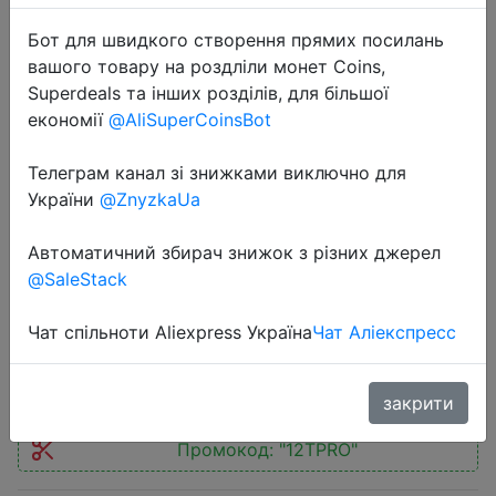
Бот для швидкого створення прямих посилань
вашого товару на роздліли монет Coins,
Superdeals та інших розділів, для більшої
економії
@AliSuperCoinsBot
2022-10-14
Телеграм канал зі знижками виключно для
Xiaomi 12T Pro Smartphone
України
@ZnyzkaUa
8/12GB+256GB Snapdragon 8+ Gen
1 200MP Camera 120Hz Display
Автоматичний збирач знижок з різних джерел
120W Charge
@SaleStack
Чат спільноти Aliexpress Україна
Чат Аліекспресс
$548.99
закрити
Промокод:
"12TPRO"