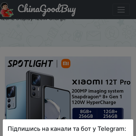
ChinaGoodBuy
Придбати по знижці 12TPRO Xiaomi 12T Pro Smartphone
8/12GB+256GB Snapdragon 8+ Gen 1 200MP Camera
120Hz Display 120W Charge
×
Підпишись на канали та бот у Telegram: