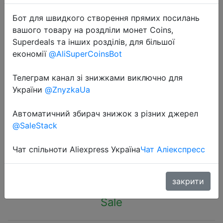
Бот для швидкого створення прямих посилань
вашого товару на роздліли монет Coins,
Superdeals та інших розділів, для більшої
економії
@AliSuperCoinsBot
2022-10-12
Телеграм канал зі знижками виключно для
Good Price 5pcs Countersink Drill
України
@ZnyzkaUa
Woodworking Drill Bit Set Drilling
Pilot Holes For Screw Sizes #5 #6 #8
Автоматичний збирач знижок з різних джерел
#10 #12
@SaleStack
Чат спільноти Aliexpress Україна
Чат Аліекспресс
$3.35
закрити
Sale