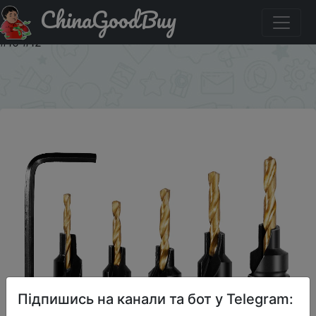
ChinaGoodBuy
Акція на Good Price 5pcs Countersink Drill Woodworking
Drill Bit Set Drilling Pilot Holes For Screw Sizes #5 #6 #8
#10 #12
×
Підпишись на канали та бот у Telegram: