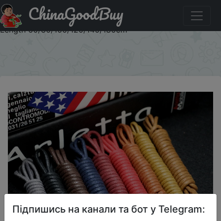
ChinaGoodBuy
Придбати 1Pair Cotton Waxed Shoelaces Round Oxford
Shoe laces Boots Laces Waterproof Leather Shoelace
Length 60/80/100/120/140/180cm
×
Підпишись на канали та бот у Telegram: