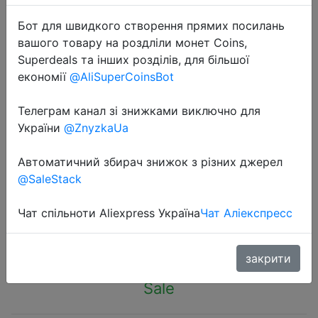
Бот для швидкого створення прямих посилань
вашого товару на роздліли монет Coins,
Superdeals та інших розділів, для більшої
економії
@AliSuperCoinsBot
2022-10-12
Телеграм канал зі знижками виключно для
1Pair Cotton Waxed Shoelaces
України
@ZnyzkaUa
Round Oxford Shoe laces Boots
Laces Waterproof Leather Shoelace
Автоматичний збирач знижок з різних джерел
Length 60/80/100/120/140/180cm
@SaleStack
Чат спільноти Aliexpress Україна
Чат Аліекспресс
$0.41
закрити
Sale