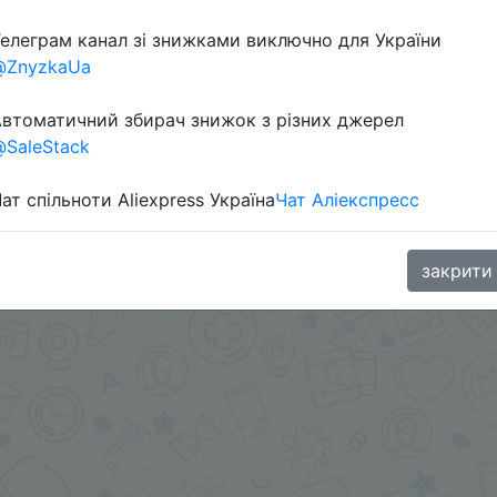
елеграм канал зі знижками виключно для України
@ZnyzkaUa
втоматичний збирач знижок з різних джерел
SaleStack
ат спільноти Aliexpress Україна
Чат Аліекспресс
.me/%2B8jHVizJO6XY3M2Qy
закрити