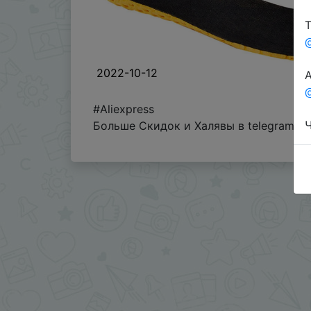
Т
2022-10-12
А
@
#Aliexpress
Ч
Больше Скидок и Халявы в telegram
t