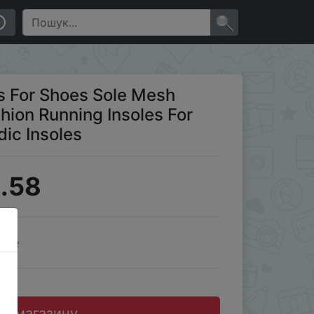
es For Feet Man Women Orthopedic Insoles
×
s For Shoes Sole Mesh
ion Running Insoles For
ic Insoles
.58
ale
до магазину