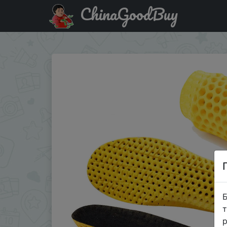
ChinaGoodBuy
Купити на розпродажі 1pair Memory Foam Insoles For Sho
Б
т
р