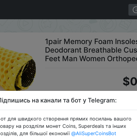
es Sole Mesh Deodorant Breathable Cushion Running Insol
1pair Memory Foam Insole
Deodorant Breathable Cush
Feet Man Women Orthoped
$0
Підпишись на канали та бот у Telegram:
S
от для швидкого створення прямих посилань вашого
овару на роздліли монет Coins, Superdeals та інших
озділів, для більшої економії
@AliSuperCoinsBot
Перейти 