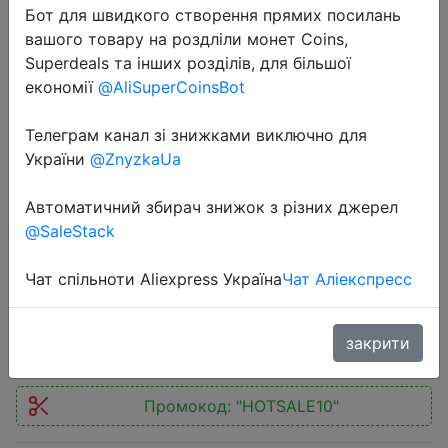
Бот для швидкого створення прямих посилань
вашого товару на роздліли монет Coins,
Superdeals та інших розділів, для більшої
економії
@AliSuperCoinsBot
Телеграм канал зі знижками виключно для
2018-12-18
України
@ZnyzkaUa
Xiaomi Mijia iHealth электронный
термометр инфракрасный
Автоматичний збирач знижок з різних джерел
медиценский и семейный для
@SaleStack
детей.
Чат спільноти Aliexpress Україна
Чат Аліекспресс
$16.99
закрити
Промокод:
"HOTSALE10"