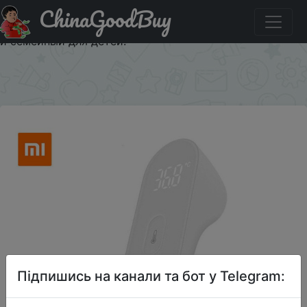
ChinaGoodBuy
Придбати по знижці HOTSALE10 Xiaomi Mijia iHealth
электронный термометр инфракрасный медиценский
и семейный для детей.
×
Підпишись на канали та бот у Telegram: